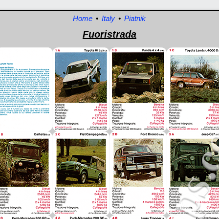
Home
•
Italy
•
Piatnik
Fuoristrada