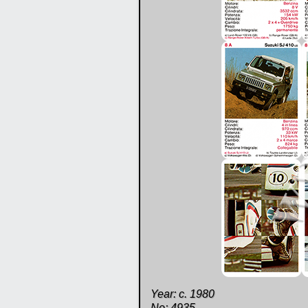
Year: c. 1980
No: 4935